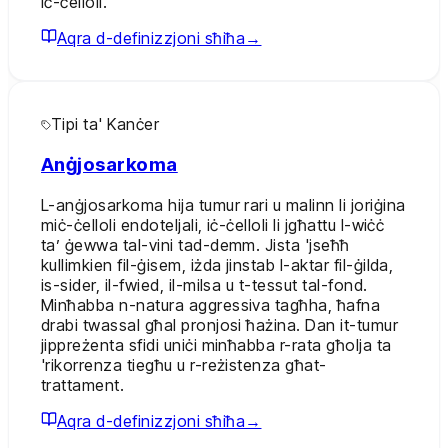
iċ-ċelloli.
Aqra d-definizzjoni sħiħa
→
Tipi ta' Kanċer
Anġjosarkoma
L-anġjosarkoma hija tumur rari u malinn li joriġina
miċ-ċelloli endoteljali, iċ-ċelloli li jgħattu l-wiċċ
ta’ ġewwa tal-vini tad-demm. Jista 'jseħħ
kullimkien fil-ġisem, iżda jinstab l-aktar fil-ġilda,
is-sider, il-fwied, il-milsa u t-tessut tal-fond.
Minħabba n-natura aggressiva tagħha, ħafna
drabi twassal għal pronjosi ħażina. Dan it-tumur
jippreżenta sfidi uniċi minħabba r-rata għolja ta
'rikorrenza tiegħu u r-reżistenza għat-
trattament.
Aqra d-definizzjoni sħiħa
→