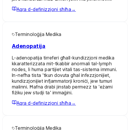
Aqra d-definizzjoni sħiħa
→
Terminoloġija Medika
Adenopatija
L-adenopatija tirreferi għall-kundizzjoni medika
kkaratterizzata mit-tkabbir anormali tal-lymph
nodes, li huma partijiet vitali tas-sistema immuni.
In-nefħa tista 'tkun dovuta għal infezzjonijiet,
kundizzjonijiet infjammatorji kroniċi, jew tumuri
malinni. Ħafna drabi jinstab permezz ta 'eżami
fiżiku jew studji ta' immaġini.
Aqra d-definizzjoni sħiħa
→
Terminoloġija Medika