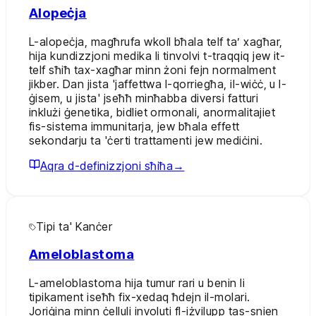
Alopeċja
L-alopeċja, magħrufa wkoll bħala telf ta’ xagħar,
hija kundizzjoni medika li tinvolvi t-traqqiq jew it-
telf sħiħ tax-xagħar minn żoni fejn normalment
jikber. Dan jista 'jaffettwa l-qorriegħa, il-wiċċ, u l-
ġisem, u jista' jseħħ minħabba diversi fatturi
inklużi ġenetika, bidliet ormonali, anormalitajiet
fis-sistema immunitarja, jew bħala effett
sekondarju ta 'ċerti trattamenti jew mediċini.
Aqra d-definizzjoni sħiħa
→
Tipi ta' Kanċer
Ameloblastoma
L-ameloblastoma hija tumur rari u benin li
tipikament iseħħ fix-xedaq ħdejn il-molari.
Joriġina minn ċelluli involuti fl-iżvilupp tas-snien