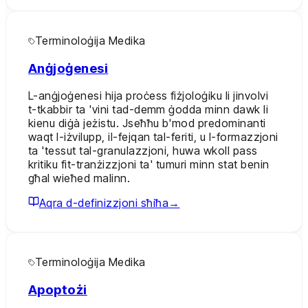
Terminoloġija Medika
Anġjoġenesi
L-anġjoġenesi hija proċess fiżjoloġiku li jinvolvi
t-tkabbir ta 'vini tad-demm ġodda minn dawk li
kienu diġà jeżistu. Jseħħu b'mod predominanti
waqt l-iżvilupp, il-fejqan tal-feriti, u l-formazzjoni
ta 'tessut tal-granulazzjoni, huwa wkoll pass
kritiku fit-tranżizzjoni ta' tumuri minn stat benin
għal wieħed malinn.
Aqra d-definizzjoni sħiħa
→
Terminoloġija Medika
Apoptożi