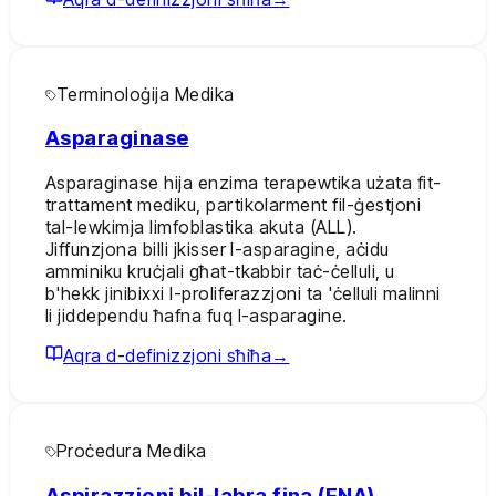
Terminoloġija Medika
Asparaginase
Asparaginase hija enzima terapewtika użata fit-
trattament mediku, partikolarment fil-ġestjoni
tal-lewkimja limfoblastika akuta (ALL).
Jiffunzjona billi jkisser l-asparagine, aċidu
amminiku kruċjali għat-tkabbir taċ-ċelluli, u
b'hekk jinibixxi l-proliferazzjoni ta 'ċelluli malinni
li jiddependu ħafna fuq l-asparagine.
Aqra d-definizzjoni sħiħa
→
Proċedura Medika
Aspirazzjoni bil-labra fina (FNA)