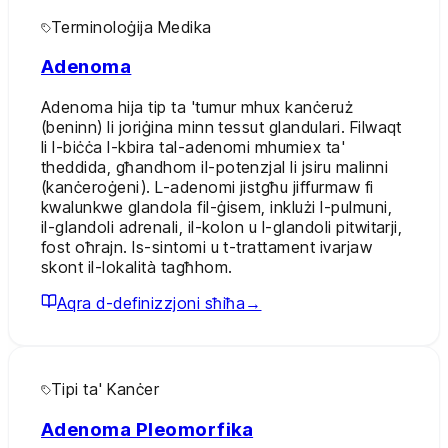
Terminoloġija Medika
Adenoma
Adenoma hija tip ta 'tumur mhux kanċeruż
(beninn) li joriġina minn tessut glandulari. Filwaqt
li l-biċċa l-kbira tal-adenomi mhumiex ta'
theddida, għandhom il-potenzjal li jsiru malinni
(kanċeroġeni). L-adenomi jistgħu jiffurmaw fi
kwalunkwe glandola fil-ġisem, inklużi l-pulmuni,
il-glandoli adrenali, il-kolon u l-glandoli pitwitarji,
fost oħrajn. Is-sintomi u t-trattament ivarjaw
skont il-lokalità tagħhom.
Aqra d-definizzjoni sħiħa
→
Tipi ta' Kanċer
Adenoma Pleomorfika