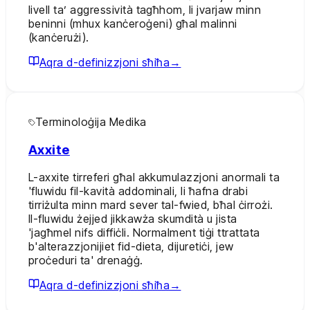
livell ta’ aggressività tagħhom, li jvarjaw minn
beninni (mhux kanċeroġeni) għal malinni
(kanċerużi).
Aqra d-definizzjoni sħiħa
→
Terminoloġija Medika
Axxite
L-axxite tirreferi għal akkumulazzjoni anormali ta
'fluwidu fil-kavità addominali, li ħafna drabi
tirriżulta minn mard sever tal-fwied, bħal ċirrożi.
Il-fluwidu żejjed jikkawża skumdità u jista
'jagħmel nifs diffiċli. Normalment tiġi ttrattata
b'alterazzjonijiet fid-dieta, dijuretiċi, jew
proċeduri ta' drenaġġ.
Aqra d-definizzjoni sħiħa
→