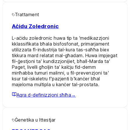
Trattament
Aċidu Zoledronic
L-aċidu zoledronic huwa tip ta 'medikazzjoni
kklassifikata bħala bisfosfonat, primarjament
utilizzata fl-industrija tal-kura tas-saħħa biex
tikkura mard relatat mal-għadam. Huwa impjegat
fil-ġestjoni ta' kundizzjonijiet, bħall-Marda ta'
Paget, livelli għoljin ta' kalċju fid-demm
minħabba tumuri malinni, u fil-prevenzjoni ta'
ksur tal-iskeletru f'pazjenti b'kanċer bħal
majeloma multipla u kanċer tal-prostata.
Aqra d-definizzjoni sħiħa
→
Ġenetika u Ittestjar