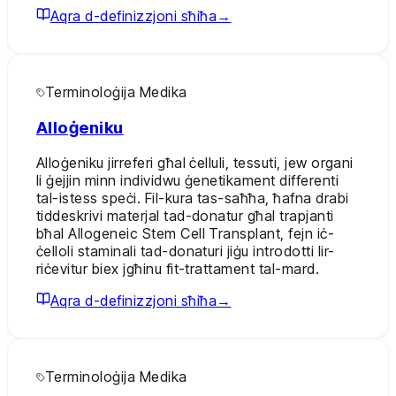
Aqra d-definizzjoni sħiħa
→
Terminoloġija Medika
Alloġeniku
Alloġeniku jirreferi għal ċelluli, tessuti, jew organi
li ġejjin minn individwu ġenetikament differenti
tal-istess speċi. Fil-kura tas-saħħa, ħafna drabi
tiddeskrivi materjal tad-donatur għal trapjanti
bħal Allogeneic Stem Cell Transplant, fejn iċ-
ċelloli staminali tad-donaturi jiġu introdotti lir-
riċevitur biex jgħinu fit-trattament tal-mard.
Aqra d-definizzjoni sħiħa
→
Terminoloġija Medika