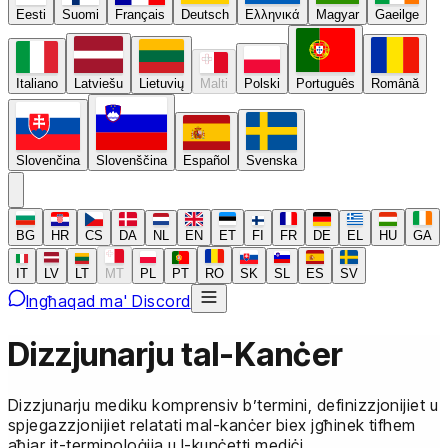
Eesti
Suomi
Français
Deutsch
Ελληνικά
Magyar
Gaeilge
Italiano
Latviešu
Lietuvių
Malti
Polski
Português
Română
Slovenčina
Slovenščina
Español
Svenska
BG
HR
CS
DA
NL
EN
ET
FI
FR
DE
EL
HU
GA
IT
LV
LT
MT
PL
PT
RO
SK
SL
ES
SV
Ingħaqad ma' Discord
Dizzjunarju tal-Kanċer
Dizzjunarju mediku komprensiv b’termini, definizzjonijiet u
spjegazzjonijiet relatati mal-kanċer biex jgħinek tifhem
aħjar it-terminoloġija u l-kunċetti mediċi.