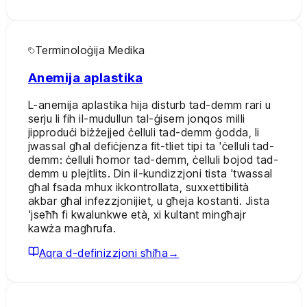
Terminoloġija Medika
Anemija aplastika
L-anemija aplastika hija disturb tad-demm rari u
serju li fih il-mudullun tal-ġisem jonqos milli
jipproduċi biżżejjed ċelluli tad-demm ġodda, li
jwassal għal defiċjenza fit-tliet tipi ta 'ċelluli tad-
demm: ċelluli ħomor tad-demm, ċelluli bojod tad-
demm u plejtlits. Din il-kundizzjoni tista 'twassal
għal fsada mhux ikkontrollata, suxxettibilità
akbar għal infezzjonijiet, u għeja kostanti. Jista
'jseħħ fi kwalunkwe età, xi kultant mingħajr
kawża magħrufa.
Aqra d-definizzjoni sħiħa
→