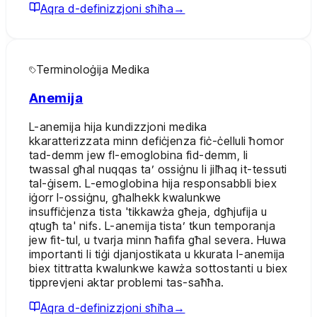
Aqra d-definizzjoni sħiħa
→
Terminoloġija Medika
Anemija
L-anemija hija kundizzjoni medika
kkaratterizzata minn defiċjenza fiċ-ċelluli ħomor
tad-demm jew fl-emoglobina fid-demm, li
twassal għal nuqqas ta’ ossiġnu li jilħaq it-tessuti
tal-ġisem. L-emoglobina hija responsabbli biex
iġorr l-ossiġnu, għalhekk kwalunkwe
insuffiċjenza tista 'tikkawża għeja, dgħjufija u
qtugħ ta' nifs. L-anemija tista’ tkun temporanja
jew fit-tul, u tvarja minn ħafifa għal severa. Huwa
importanti li tiġi djanjostikata u kkurata l-anemija
biex tittratta kwalunkwe kawża sottostanti u biex
tipprevjeni aktar problemi tas-saħħa.
Aqra d-definizzjoni sħiħa
→