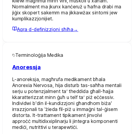
kliewi magħmul minn vini, muskoli u xaħam.
Normalment ma jkunx kanċeruż u ħafna drabi ma
jiġix skopert sakemm ma jikkawżax sintomi jew
kumplikazzjonijiet.
Aqra d-definizzjoni sħiħa
→
Terminoloġija Medika
Anoressja
L-anoreksja, magħrufa medikament bħala
Anorexia Nervosa, hija disturb tas-saħħa mentali
serju u potenzjalment ta’ theddida għall-ħajja
kkaratterizzat minn ġuħ u telf ta’ piż eċċessiv.
Individwi b'din il-kundizzjoni għandhom biża'
irrazzjonali ta 'żieda fil-piż u immaġni tal-ġisem
distorta. It-trattament tipikament jinvolvi
approċċ multidixxiplinarju li jintegra komponenti
mediċi, nutrittivi u terapewtiċi.