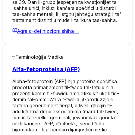
sa 39. Dan il-grupp jesperjenza kwistjonijiet ta
'saħħa uniċi, inklużi kanċers speċifiċi u disturbi
tas-saħħa mentali, li jistgħu jeħtieġu strateġiji ta'
trattament distinti u mudelli ta 'kura tas-saħħa.
Aqra d-definizzjoni sħiħa
→
Terminoloġija Medika
Alfa-fetoproteina (AFP)
Alpha-fetoprotein (AFP) hija proteina speċifika
prodotta primarjament fil-fwied tal-fetu u hija
preżenti kemm fil-fluwidu amnjotiku kif ukoll fid-
demm tal-omm. Wara t-twelid, il-produzzjoni
tagħha ġeneralment tieqaf, b'livelli għoljin fl-
adulti ħafna drabi assoċjati ma 'mard tal-fwied,
tumuri taċ-ċelluli ġerminali, jew indikazzjoni ta'
ċerti kanċers. AFP, għalhekk, iservi bħala
bijomarkatur fi proċeduri dijanjostiċi mediċi.