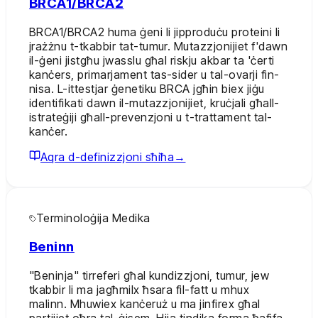
BRCA1/BRCA2
BRCA1/BRCA2 huma ġeni li jipproduċu proteini li
jrażżnu t-tkabbir tat-tumur. Mutazzjonijiet f'dawn
il-ġeni jistgħu jwasslu għal riskju akbar ta 'ċerti
kanċers, primarjament tas-sider u tal-ovarji fin-
nisa. L-ittestjar ġenetiku BRCA jgħin biex jiġu
identifikati dawn il-mutazzjonijiet, kruċjali għall-
istrateġiji għall-prevenzjoni u t-trattament tal-
kanċer.
Aqra d-definizzjoni sħiħa
→
Terminoloġija Medika
Beninn
"Beninja" tirreferi għal kundizzjoni, tumur, jew
tkabbir li ma jagħmilx ħsara fil-fatt u mhux
malinn. Mhuwiex kanċeruż u ma jinfirex għal
partijiet oħra tal-ġisem. Hija tindika forma ħafifa