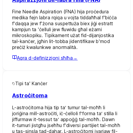
Fine Needle Aspiration (FNA) hija proċedura
medika fejn labra rqiqa u vojta tiddaħħal f'biċċa
f'daqqa jew f'żona suspettuża biex jiġi estratt
kampjun ta 'ċelluli jew fluwidu għal eżami
mikroskopiku. Tipikament użat fid-dijanjostika
tal-kanċer, jgħin lit-tobba jidentifikaw b'mod
preċiż kwalunkwe anormalità.
Aqra d-definizzjoni sħiħa
→
Tipi ta' Kanċer
Astroċitoma
L-astroċitoma hija tip ta’ tumur tal-moħħ li
joriġina mill-astroċiti, iċ-ċelloli f’forma ta’ stilla li
jiffurmaw it-tessut ta’ appoġġ tal-moħħ. Dawn
it-tumuri jistgħu jseħħu f'diversi partijiet tal-moħħ
u tas-sinsla tad-dahar. L-astroċitomi jvarjaw fil-