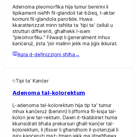
Adenoma pleomorfika hija tumur beninni li
tipikament iseħħ fil-glandoli tal-bżieq, l-aktar
komuni fil-glandola parotide. Huwa
kkaratterizzat minn taħlita ta 'tipi ta' ċelluli u
strutturi differenti, għalhekk l-isem
"pleomorfiku." Filwaqt li ġeneralment mhux
kanċeruż, jista 'jsir malinn jekk ma jiġix ikkurat.
Aqra d-definizzjoni sħiħa
→
Tipi ta' Kanċer
Adenoma tal-kolorektum
L-adenoma tal-kolorektum hija tip ta' tumur
mhux kanċeruż (beninn) li jifforma fil-kisja tal-
kolon jew tar-rektum. Dawn it-tkabbiriet huma
kkunsidrati bħala prekursuri għall-kanċer tal-
kolorektum, li jfisser li għandhom il-potenzjal li
jsiru kanċerużi maż-żmien jekk ma jitneħħewx.