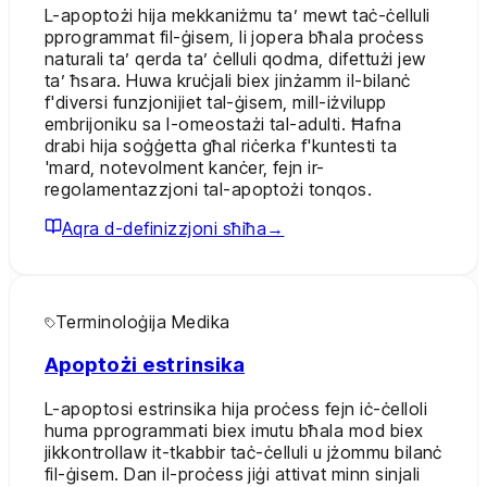
L-apoptożi hija mekkaniżmu ta’ mewt taċ-ċelluli
pprogrammat fil-ġisem, li jopera bħala proċess
naturali ta’ qerda ta’ ċelluli qodma, difettużi jew
ta’ ħsara. Huwa kruċjali biex jinżamm il-bilanċ
f'diversi funzjonijiet tal-ġisem, mill-iżvilupp
embrijoniku sa l-omeostażi tal-adulti. Ħafna
drabi hija soġġetta għal riċerka f'kuntesti ta
'mard, notevolment kanċer, fejn ir-
regolamentazzjoni tal-apoptożi tonqos.
Aqra d-definizzjoni sħiħa
→
Terminoloġija Medika
Apoptożi estrinsika
L-apoptosi estrinsika hija proċess fejn iċ-ċelloli
huma pprogrammati biex imutu bħala mod biex
jikkontrollaw it-tkabbir taċ-ċelluli u jżommu bilanċ
fil-ġisem. Dan il-proċess jiġi attivat minn sinjali