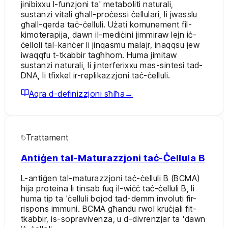
jinibixxu l-funzjoni ta' metaboliti naturali,
sustanzi vitali għall-proċessi ċellulari, li jwasslu
għall-qerda taċ-ċelluli. Użati komunement fil-
kimoterapija, dawn il-mediċini jimmiraw lejn iċ-
ċelloli tal-kanċer li jinqasmu malajr, inaqqsu jew
iwaqqfu t-tkabbir tagħhom. Huma jimitaw
sustanzi naturali, li jinterferixxu mas-sintesi tad-
DNA, li tfixkel ir-replikazzjoni taċ-ċelluli.
Aqra d-definizzjoni sħiħa
→
Trattament
Antiġen tal-Maturazzjoni taċ-Ċellula B
L-antiġen tal-maturazzjoni taċ-ċelluli B (BCMA)
hija proteina li tinsab fuq il-wiċċ taċ-ċelluli B, li
huma tip ta 'ċelluli bojod tad-demm involuti fir-
rispons immuni. BCMA għandu rwol kruċjali fit-
tkabbir, is-sopravivenza, u d-divrenzjar ta 'dawn