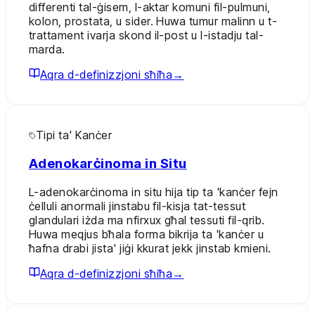
differenti tal-ġisem, l-aktar komuni fil-pulmuni,
kolon, prostata, u sider. Huwa tumur malinn u t-
trattament ivarja skond il-post u l-istadju tal-
marda.
Aqra d-definizzjoni sħiħa
→
Tipi ta' Kanċer
Adenokarċinoma in Situ
L-adenokarċinoma in situ hija tip ta 'kanċer fejn
ċelluli anormali jinstabu fil-kisja tat-tessut
glandulari iżda ma nfirxux għal tessuti fil-qrib.
Huwa meqjus bħala forma bikrija ta 'kanċer u
ħafna drabi jista' jiġi kkurat jekk jinstab kmieni.
Aqra d-definizzjoni sħiħa
→