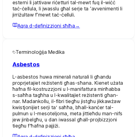
esterni li jattivaw riċetturi tal-mewt fuq il-wiċċ
taċ-ċellula, li jwasslu għal serje ta 'avvenimenti li
jirriżultaw f'mewt taċ-ċelluli.
Aqra d-definizzjoni sħiħa
→
Terminoloġija Medika
Asbestos
L-asbestos huwa minerali naturali li għandu
proprjetajiet reżistenti għas-sħana. Kienet użata
ħafna fil-kostruzzjoni u l-manifattura minħabba
s-saħħa tagħha u l-kwalitajiet reżistenti għan-
nar. Madankollu, il-fibri tiegħu jistgħu jikkawżaw
kwistjonijiet serji ta’ saħħa, bħall-kanċer tal-
pulmun u l-mesoteljoma, meta jittieħdu man-nifs
jew jinbelgħu, u dan iwassal għall-projbizzjoni
tiegħu f’ħafna pajjiżi.
Aqra d-definizzjoni sħiħa
→