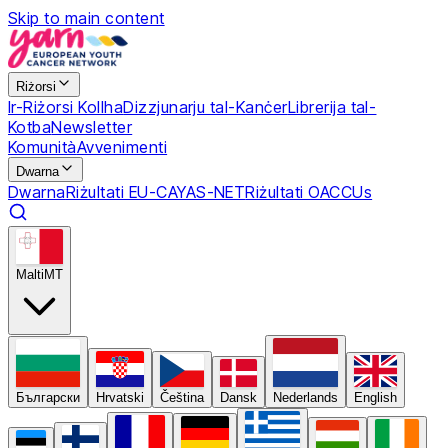
Skip to main content
Riżorsi
Ir-Riżorsi Kollha
Dizzjunarju tal-Kanċer
Librerija tal-
Kotba
Newsletter
Komunità
Avvenimenti
Dwarna
Dwarna
Riżultati EU-CAYAS-NET
Riżultati OACCUs
Malti
MT
Български
Hrvatski
Čeština
Dansk
Nederlands
English