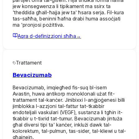
jew konsegwenza li tipikament ma ssirx ta
'theddida għall-ħajja jew ta' ħsara serja. Fil-kura
tas-saħħa, beninni ħafna drabi huma assoċjati
ma 'pronjosi pożittiva.
Aqra d-definizzjoni sħiħa
→
Trattament
Bevacizumab
Bevacizumab, imqiegħed fis-suq bl-isem
Avastin, huwa antikorp monoklonali użat fit-
trattament tal-kanċer. Jinibixxi l-anġjoġenesi billi
jimblokka l-azzjoni tal-fattur tat-tkabbir
endoteljali vaskulari (VEGF), sustanza li tgħin it-
tkabbir u t-tixrid tat-tumur. Bevacizumab jintuża
għal diversi tipi ta' kanċer, inklużi dawk tal-
kolorektum, tal-pulmun, tas-sider, tal-kliewi u tal-
għajnejn.