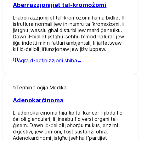
Aberrazzjonijiet tal-kromożomi
L-aberrazzjonijiet tal-kromożomi huma bidliet fl-
istruttura normali jew in-numru ta 'kromożomi, li
jistgħu jwasslu għal disturbi jew mard ġenetiku.
Dawn il-bidliet jistgħu jseħħu b'mod naturali jew
jiġu indotti minn fatturi ambjentali, li jaffettwaw
kif iċ-ċelloli jiffunzjonaw jew jiżviluppaw.
Aqra d-definizzjoni sħiħa
→
Terminoloġija Medika
Adenokarċinoma
L-adenokarċinoma hija tip ta' kanċer li jibda fiċ-
ċelloli glandulari, li jinsabu f'diversi organi tal-
ġisem. Dawn iċ-ċelloli joħorġu mukus, enzimi
diġestivi, jew ormoni, fost sustanzi oħra.
Adenokarċinomi jistgħu jseħħu f'partijiet