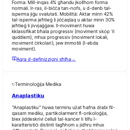
Forma: Mill-inqas 4% għandu jkollhom forma
normali. Ir-ras, il-biċċa tan-nofs, u d-denb tal-
isperma jiġu vvalutati. Mobilità: Aktar minn 42%
tal-isperma jeħtieġ li jiċċaqlaq u aktar minn 30%
jeħtieġ li jivvjaġġaw. Il-moviment huwa
kklassifikat bħala progressiv (moviment skop 'il
quddiem), mhux progressiv (moviment lokali,
moviment ċirkolari), jew immotili (l-ebda
moviment).
Aqra d-definizzjoni sħiħa
→
Terminoloġija Medika
Anaplastiku
"Anaplastiku" huwa terminu użat ħafna drabi fil-
qasam mediku, partikolarment fl-onkoloġija,
biex jiddeskrivi ċelluli tal-kanċer li tilfu l-
karatteristiċi distinti tagħhom u jidhru mhux