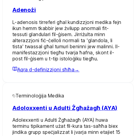
Adenożi
L-adenosis tirreferi għal kundizzjoni medika fejn
ikun hemm tkabbir jew żvilupp anormali fit-
tessuti glandulari fil-ġisem. Jirriżulta minn
alterazzjoni fiċ-ċelloli normali ta 'glandola, li
tista' twassal għal tumuri beninni jew malinni. Il-
manifestazzjoni tiegħu tvarja ħafna, skont il-
post fil-ġisem u t-tip istoloġiku tiegħu.
Aqra d-definizzjoni sħiħa
→
Terminoloġija Medika
Adoloxxenti u Adulti Żgħażagħ (AYA)
Adolexxenti u Adulti Żgħażagħ (AYA) huwa
terminu tipikament użat fil-kura tas-saħħa biex
jindika grupp speċjalizzat li jvarja minn etajiet 15