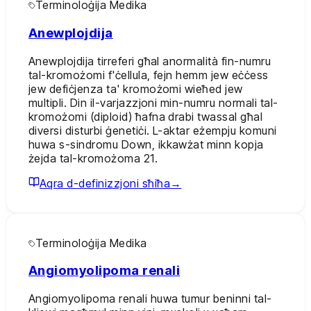
Terminoloġija Medika
Anewplojdija
Anewplojdija tirreferi għal anormalità fin-numru
tal-kromożomi f'ċellula, fejn hemm jew eċċess
jew defiċjenza ta' kromożomi wieħed jew
multipli. Din il-varjazzjoni min-numru normali tal-
kromożomi (diploid) ħafna drabi twassal għal
diversi disturbi ġenetiċi. L-aktar eżempju komuni
huwa s-sindromu Down, ikkawżat minn kopja
żejda tal-kromożoma 21.
Aqra d-definizzjoni sħiħa
→
Terminoloġija Medika
Angiomyolipoma renali
Angiomyolipoma renali huwa tumur beninni tal-