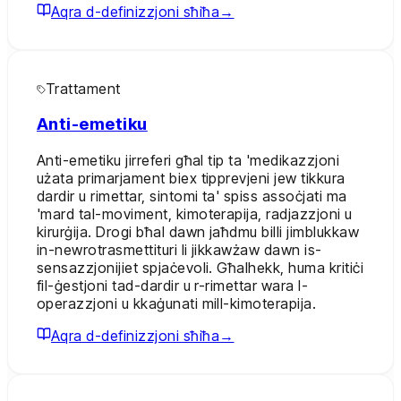
Aqra d-definizzjoni sħiħa
→
Trattament
Anti-emetiku
Anti-emetiku jirreferi għal tip ta 'medikazzjoni
użata primarjament biex tipprevjeni jew tikkura
dardir u rimettar, sintomi ta' spiss assoċjati ma
'mard tal-moviment, kimoterapija, radjazzjoni u
kirurġija. Drogi bħal dawn jaħdmu billi jimblukkaw
in-newrotrasmettituri li jikkawżaw dawn is-
sensazzjonijiet spjaċevoli. Għalhekk, huma kritiċi
fil-ġestjoni tad-dardir u r-rimettar wara l-
operazzjoni u kkaġunati mill-kimoterapija.
Aqra d-definizzjoni sħiħa
→