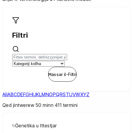
Filtri
Applika l-Filtri
Ħassar il-Filtri
All
A
B
C
D
E
F
G
H
I
J
K
L
M
N
O
P
Q
R
S
T
U
V
W
X
Y
Z
Qed jintwerew
50
minn
411
termini
Ġenetika u Ittestjar