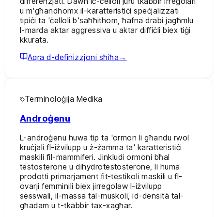
differenzjati. Dawn iċ-ċelloli juru tkabbir irregolari
u m'għandhomx il-karatteristiċi speċjalizzati
tipiċi ta 'ċelloli b'saħħithom, ħafna drabi jagħmlu
l-marda aktar aggressiva u aktar diffiċli biex tiġi
kkurata.
Aqra d-definizzjoni sħiħa
→
Terminoloġija Medika
Androġenu
L-androġenu huwa tip ta 'ormon li għandu rwol
kruċjali fl-iżvilupp u ż-żamma ta' karatteristiċi
maskili fil-mammiferi. Jinkludi ormoni bħal
testosterone u dihydrotestosterone, li huma
prodotti primarjament fit-testikoli maskili u fl-
ovarji femminili biex jirregolaw l-iżvilupp
sesswali, il-massa tal-muskoli, id-densità tal-
għadam u t-tkabbir tax-xagħar.