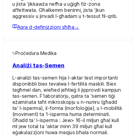
u jista 'jikkawża nefħa u uġigħ fiż-żona
affettwata. Għalkemm beninni, jista 'jkun
aggressiv u jinvadi l-għadam u t-tessut fil-qrib.
Aqra d-definizzjoni sħiħa
→
Proċedura Medika
Analiżi tas-Semen
L-analiżi tas-semen hija l-aktar test importanti
disponibbli biex tevalwa l-fertilità maskili. Biex
tagħmel dan, wieħed jeħtieġ li jipprovdi kampjun
tas-semen. F'laboratorju, qatra ta 'semen tiġi
eżaminata taħt mikroskopju u n-numru (għadd
ta' l-isperma), il-forma (morfoloġija), u l-mobilità
(moviment) ta 'l-isperma huma determinati.
Għadd ta' l-isperma : Jew> 16-il miljun għal kull
ml jew total ta 'aktar minn 39 miljun għal kull
eġakulazzjoni huwa meqjus bħala normali.