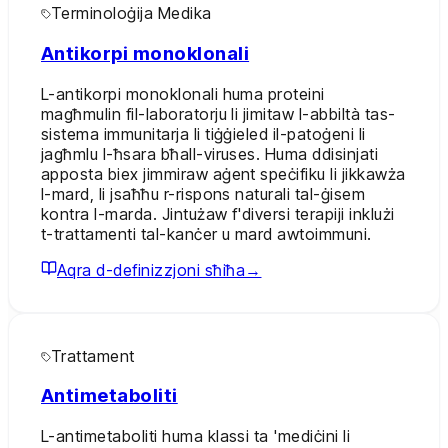
Terminoloġija Medika
Antikorpi monoklonali
L-antikorpi monoklonali huma proteini
magħmulin fil-laboratorju li jimitaw l-abbiltà tas-
sistema immunitarja li tiġġieled il-patoġeni li
jagħmlu l-ħsara bħall-viruses. Huma ddisinjati
apposta biex jimmiraw aġent speċifiku li jikkawża
l-mard, li jsaħħu r-rispons naturali tal-ġisem
kontra l-marda. Jintużaw f'diversi terapiji inklużi
t-trattamenti tal-kanċer u mard awtoimmuni.
Aqra d-definizzjoni sħiħa
→
Trattament
Antimetaboliti
L-antimetaboliti huma klassi ta 'mediċini li