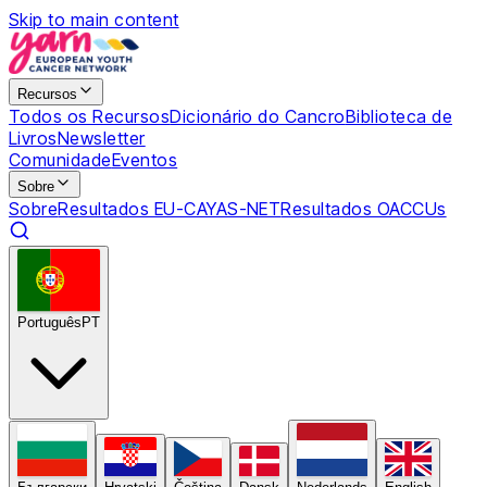
Skip to main content
Recursos
Todos os Recursos
Dicionário do Cancro
Biblioteca de
Livros
Newsletter
Comunidade
Eventos
Sobre
Sobre
Resultados EU-CAYAS-NET
Resultados OACCUs
Português
PT