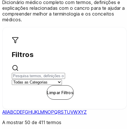
Dicionário médico completo com termos, definições e
explicações relacionadas com o cancro para te ajudar a
compreender melhor a terminologia e os conceitos
médicos.
Filtros
Aplicar Filtros
Limpar Filtros
All
A
B
C
D
E
F
G
H
I
J
K
L
M
N
O
P
Q
R
S
T
U
V
W
X
Y
Z
A mostrar
50
de
411
termos