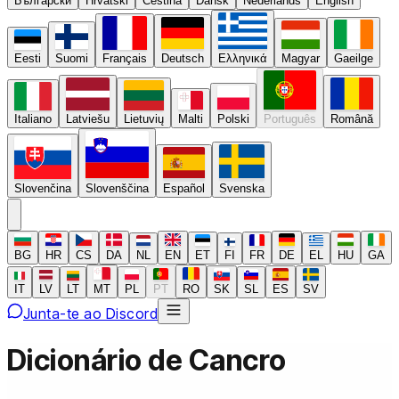
Български
Hrvatski
Čeština
Dansk
Nederlands
English
Eesti
Suomi
Français
Deutsch
Ελληνικά
Magyar
Gaeilge
Italiano
Latviešu
Lietuvių
Malti
Polski
Português
Română
Slovenčina
Slovenščina
Español
Svenska
BG
HR
CS
DA
NL
EN
ET
FI
FR
DE
EL
HU
GA
IT
LV
LT
MT
PL
PT
RO
SK
SL
ES
SV
Junta-te ao Discord
Dicionário de Cancro