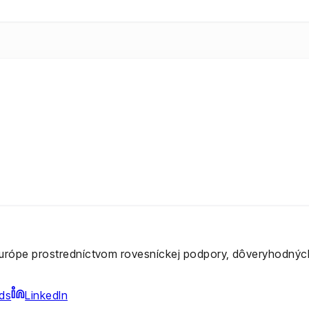
Európe prostredníctvom rovesníckej podpory, dôveryhodných 
ds
LinkedIn