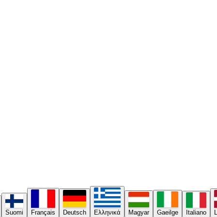
Suomi
Français
Deutsch
Ελληνικά
Magyar
Gaeilge
Italiano