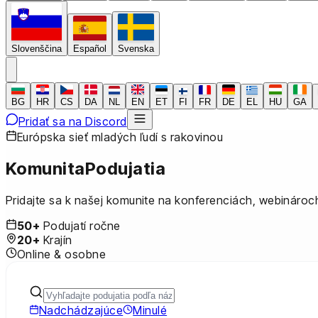
Slovenščina
Español
Svenska
BG
HR
CS
DA
NL
EN
ET
FI
FR
DE
EL
HU
GA
Pridať sa na Discord
Európska sieť mladých ľudí s rakovinou
Komunita
Podujatia
Pridajte sa k našej komunite na konferenciách, webinároc
50+
Podujatí ročne
20+
Krajín
Online & osobne
Nadchádzajúce
Minulé