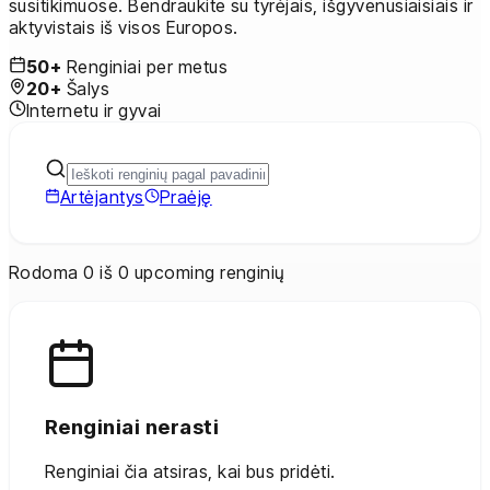
susitikimuose. Bendraukite su tyrėjais, išgyvenusiaisiais ir
aktyvistais iš visos Europos.
50+
Renginiai per metus
20+
Šalys
Internetu ir gyvai
Artėjantys
Praėję
Rodoma 0 iš 0 upcoming renginių
Renginiai nerasti
Renginiai čia atsiras, kai bus pridėti.