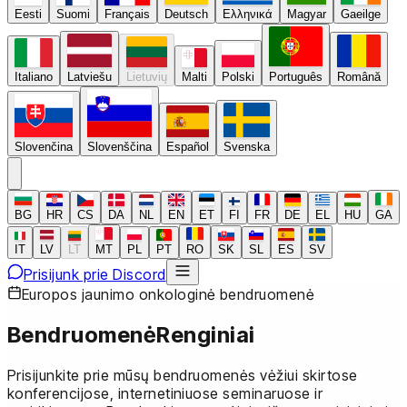
Eesti
Suomi
Français
Deutsch
Ελληνικά
Magyar
Gaeilge
Italiano
Latviešu
Lietuvių
Malti
Polski
Português
Română
Slovenčina
Slovenščina
Español
Svenska
BG
HR
CS
DA
NL
EN
ET
FI
FR
DE
EL
HU
GA
IT
LV
LT
MT
PL
PT
RO
SK
SL
ES
SV
Prisijunk prie Discord
Europos jaunimo onkologinė bendruomenė
Bendruomenė
Renginiai
Prisijunkite prie mūsų bendruomenės vėžiui skirtose
konferencijose, internetiniuose seminaruose ir