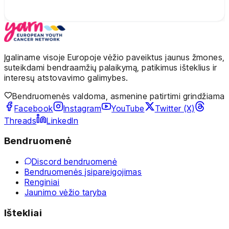
Įgaliname visoje Europoje vėžio paveiktus jaunus žmones,
suteikdami bendraamžių palaikymą, patikimus išteklius ir
interesų atstovavimo galimybes.
Bendruomenės valdoma, asmenine patirtimi grindžiama
Facebook
Instagram
YouTube
Twitter (X)
Threads
LinkedIn
Bendruomenė
Discord bendruomenė
Bendruomenės įsipareigojimas
Renginiai
Jaunimo vėžio taryba
Ištekliai