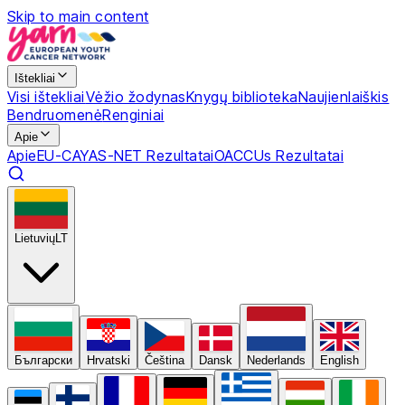
Skip to main content
Ištekliai
Visi ištekliai
Vėžio žodynas
Knygų biblioteka
Naujienlaiškis
Bendruomenė
Renginiai
Apie
Apie
EU-CAYAS-NET Rezultatai
OACCUs Rezultatai
Lietuvių
LT
Български
Hrvatski
Čeština
Dansk
Nederlands
English