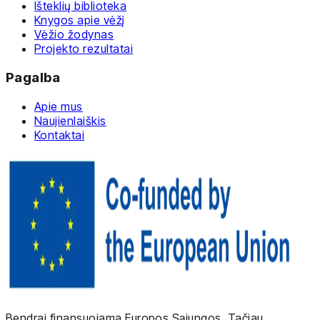
Išteklių biblioteka
Knygos apie vėžį
Vėžio žodynas
Projekto rezultatai
Pagalba
Apie mus
Naujienlaiškis
Kontaktai
Bendrai finansuojama Europos Sąjungos. Tačiau