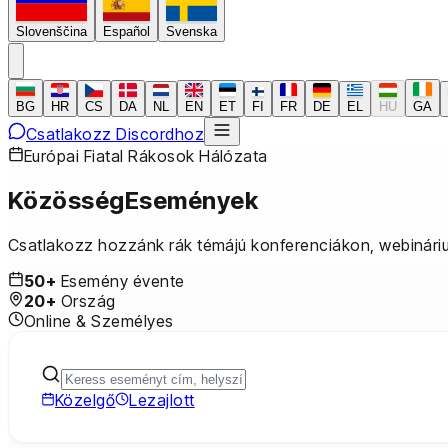
Slovenščina
Español
Svenska
BG
HR
CS
DA
NL
EN
ET
FI
FR
DE
EL
HU
GA
Csatlakozz Discordhoz
Európai Fiatal Rákosok Hálózata
Közösség
Események
Csatlakozz hozzánk rák témájú konferenciákon, webináriu
50+
Esemény évente
20+
Ország
Online & Személyes
Közelgő
Lezajlott