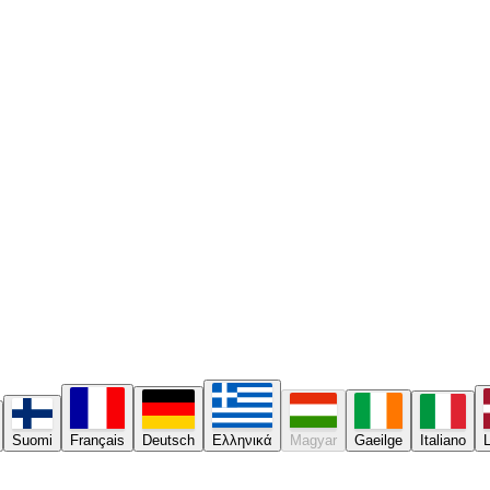
Suomi
Français
Deutsch
Ελληνικά
Magyar
Gaeilge
Italiano