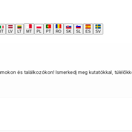
IT
LV
LT
MT
PL
PT
RO
SK
SL
ES
SV
mokon és találkozókon! Ismerkedj meg kutatókkal, túlélőkk