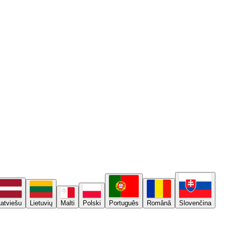
Latviešu
Lietuvių
Malti
Polski
Português
Română
Slovenčina