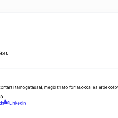
őket.
 kortársi támogatással, megbízható forrásokkal és érdekképv
lő
ds
LinkedIn