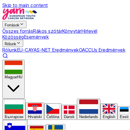
Skip to main content
Források
Összes forrás
Rákos szótár
Könyvtár
Hírlevél
Közösség
Események
Rólunk
Rólunk
EU-CAYAS-NET Eredmények
OACCUs Eredmények
Magyar
HU
Български
Hrvatski
Čeština
Dansk
Nederlands
English
Eesti