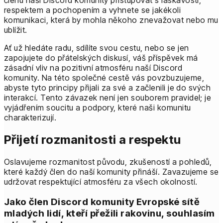
členu naší Discord komunity přistupovat s laskavostí,
respektem a pochopením a vyhnete se jakékoli
komunikaci, která by mohla někoho znevažovat nebo mu
ublížit.
Ať už hledáte radu, sdílíte svou cestu, nebo se jen
zapojujete do přátelských diskusí, váš příspěvek má
zásadní vliv na pozitivní atmosféru naší Discord
komunity. Na této společné cestě vás povzbuzujeme,
abyste tyto principy přijali za své a začlenili je do svých
interakcí. Tento závazek není jen souborem pravidel; je
vyjádřením soucitu a podpory, které naši komunitu
charakterizují.
Přijetí rozmanitosti a respektu
Oslavujeme rozmanitost původu, zkušeností a pohledů,
které každý člen do naší komunity přináší. Zavazujeme se
udržovat respektující atmosféru za všech okolností.
Jako člen Discord komunity Evropské sítě
mladých lidí, kteří přežili rakovinu, souhlasím