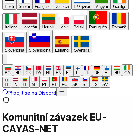
Eesti
Suomi
Français
Deutsch
Ελληνικά
Magyar
Gaeilge
Italiano
Latviešu
Lietuvių
Malti
Polski
Português
Română
Slovenčina
Slovenščina
Español
Svenska
BG
HR
CS
DA
NL
EN
ET
FI
FR
DE
EL
HU
GA
IT
LV
LT
MT
PL
PT
RO
SK
SL
ES
SV
Připojit se na Discord
Komunitní závazek EU-
CAYAS-NET