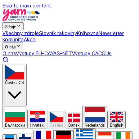
Skip to main content
Zdroje
Všechny zdroje
Slovník rakoviny
Knihovna
Newsletter
Komunita
Akce
O nás
O nás
Výstupy EU-CAYAS-NET
Výstupy OACCUs
Čeština
CS
Български
Hrvatski
Čeština
Dansk
Nederlands
English