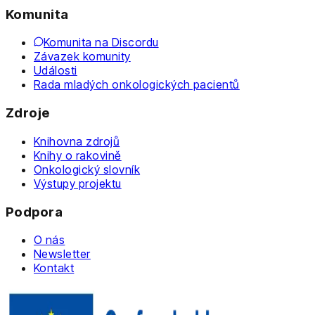
Komunita
Komunita na Discordu
Závazek komunity
Události
Rada mladých onkologických pacientů
Zdroje
Knihovna zdrojů
Knihy o rakovině
Onkologický slovník
Výstupy projektu
Podpora
O nás
Newsletter
Kontakt