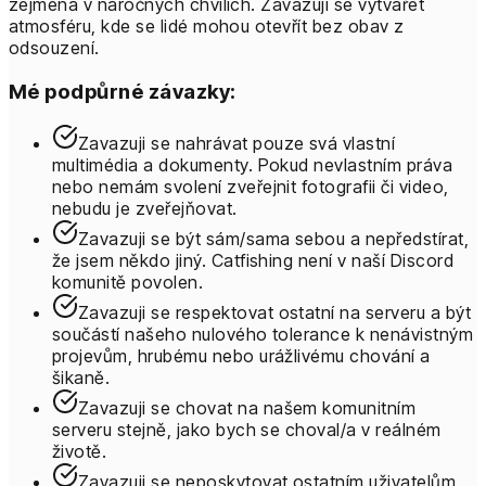
zejména v náročných chvílích. Zavazuji se vytvářet
atmosféru, kde se lidé mohou otevřít bez obav z
odsouzení.
Mé podpůrné závazky:
Zavazuji se nahrávat pouze svá vlastní
multimédia a dokumenty. Pokud nevlastním práva
nebo nemám svolení zveřejnit fotografii či video,
nebudu je zveřejňovat.
Zavazuji se být sám/sama sebou a nepředstírat,
že jsem někdo jiný. Catfishing není v naší Discord
komunitě povolen.
Zavazuji se respektovat ostatní na serveru a být
součástí našeho nulového tolerance k nenávistným
projevům, hrubému nebo urážlivému chování a
šikaně.
Zavazuji se chovat na našem komunitním
serveru stejně, jako bych se choval/a v reálném
životě.
Zavazuji se neposkytovat ostatním uživatelům