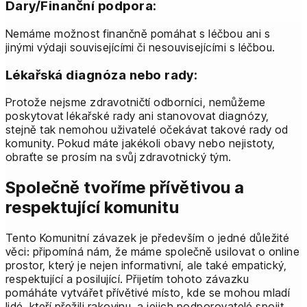
Dary/Finanční podpora:
Nemáme možnost finančně pomáhat s léčbou ani s
jinými výdaji souvisejícími či nesouvisejícími s léčbou.
Lékařská diagnóza nebo rady:
Protože nejsme zdravotničtí odborníci, nemůžeme
poskytovat lékařské rady ani stanovovat diagnózy,
stejně tak nemohou uživatelé očekávat takové rady od
komunity. Pokud máte jakékoli obavy nebo nejistoty,
obraťte se prosím na svůj zdravotnický tým.
Společně tvoříme přívětivou a
respektující komunitu
Tento Komunitní závazek je především o jedné důležité
věci: připomíná nám, že máme společně usilovat o online
prostor, který je nejen informativní, ale také empatický,
respektující a posilující. Přijetím tohoto závazku
pomáháte vytvářet přívětivé místo, kde se mohou mladí
lidé, kteří přežili rakovinu, a jejich podporovatelé spojit,