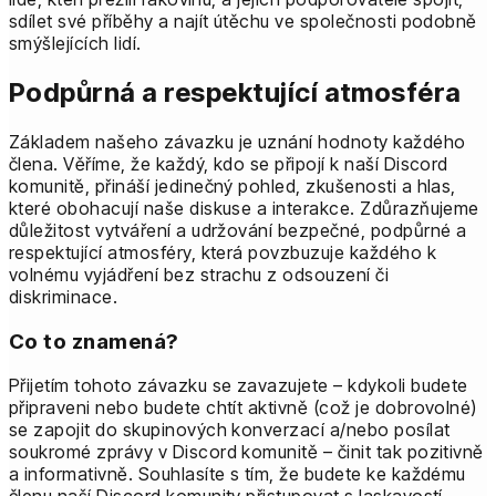
sdílet své příběhy a najít útěchu ve společnosti podobně
smýšlejících lidí.
Podpůrná a respektující atmosféra
Základem našeho závazku je uznání hodnoty každého
člena. Věříme, že každý, kdo se připojí k naší Discord
komunitě, přináší jedinečný pohled, zkušenosti a hlas,
které obohacují naše diskuse a interakce. Zdůrazňujeme
důležitost vytváření a udržování bezpečné, podpůrné a
respektující atmosféry, která povzbuzuje každého k
volnému vyjádření bez strachu z odsouzení či
diskriminace.
Co to znamená?
Přijetím tohoto závazku se zavazujete – kdykoli budete
připraveni nebo budete chtít aktivně (což je dobrovolné)
se zapojit do skupinových konverzací a/nebo posílat
soukromé zprávy v Discord komunitě – činit tak pozitivně
a informativně. Souhlasíte s tím, že budete ke každému